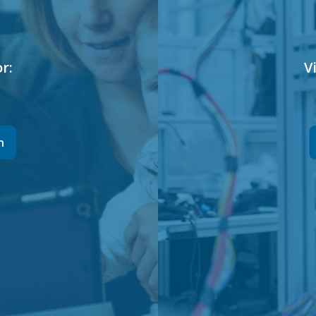
r:
V
n