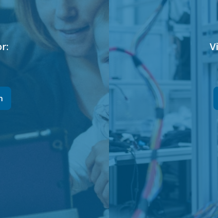
r:
V
n